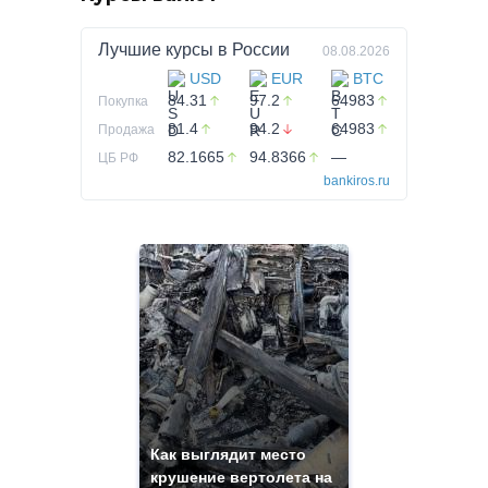
Лучшие курсы в
России
08.08.2026
USD
EUR
BTC
84.31
97.2
64983
Покупка
81.4
94.2
64983
Продажа
82.1665
94.8366
—
ЦБ РФ
bankiros.ru
Как выглядит место
крушение вертолета на