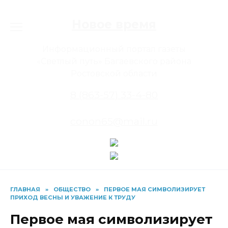
Перейти
к
Новое время
содержанию
Информационный портал газеты
«Светлый путь» Багаевского района
Ростовской области
8 (863-57) 33-4-80
conon65@mail.ru
ГЛАВНАЯ
»
ОБЩЕСТВО
»
ПЕРВОЕ МАЯ СИМВОЛИЗИРУЕТ
ПРИХОД ВЕСНЫ И УВАЖЕНИЕ К ТРУДУ
Первое мая символизирует