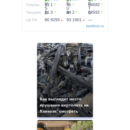
83.1
96
64592
Покупка
81.3
94.2
64592
Продажа
80.9293
93.1901
—
ЦБ РФ
bankiros.ru
Как выглядит место
крушение вертолета на
Кавказе: смотреть