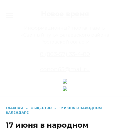
Перейти
к
Новое время
содержанию
Информационный портал газеты
«Светлый путь» Багаевского района
Ростовской области
8 (863-57) 33-4-80
conon65@mail.ru
ГЛАВНАЯ
»
ОБЩЕСТВО
»
17 ИЮНЯ В НАРОДНОМ
КАЛЕНДАРЕ
17 июня в народном