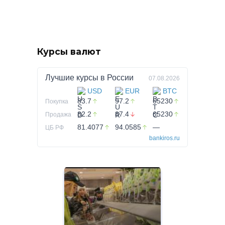
Курсы валют
Лучшие курсы в
России
07.08.2026
USD
EUR
BTC
83.7
97.2
65230
Покупка
82.2
87.4
65230
Продажа
81.4077
94.0585
—
ЦБ РФ
bankiros.ru