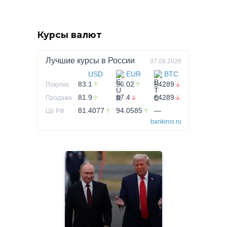
Курсы валют
Лучшие курсы в
России
07.08.2026
USD
EUR
BTC
83.1
96.02
64289
Покупка
81.9
87.4
64289
Продажа
81.4077
94.0585
—
ЦБ РФ
bankiros.ru