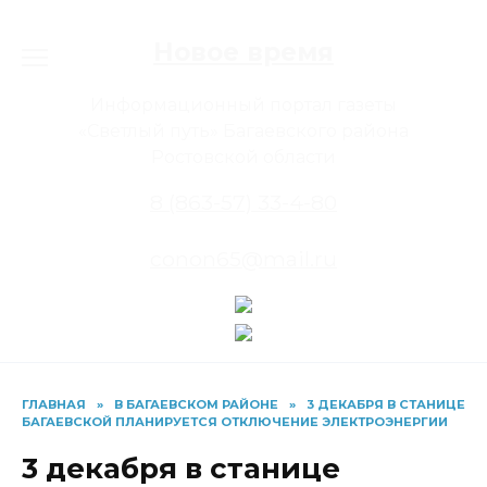
Перейти
к
Новое время
содержанию
Информационный портал газеты
«Светлый путь» Багаевского района
Ростовской области
8 (863-57) 33-4-80
conon65@mail.ru
ГЛАВНАЯ
»
В БАГАЕВСКОМ РАЙОНЕ
»
3 ДЕКАБРЯ В СТАНИЦЕ
БАГАЕВСКОЙ ПЛАНИРУЕТСЯ ОТКЛЮЧЕНИЕ ЭЛЕКТРОЭНЕРГИИ
3 декабря в станице