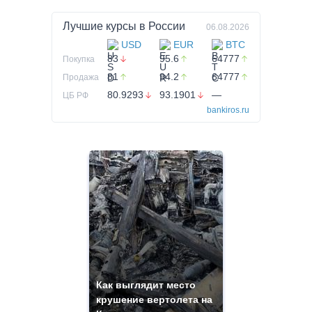
Лучшие курсы в
России
06.08.2026
USD
EUR
BTC
83
95.6
64777
Покупка
81
94.2
64777
Продажа
80.9293
93.1901
—
ЦБ РФ
bankiros.ru
Как выглядит место
крушение вертолета на