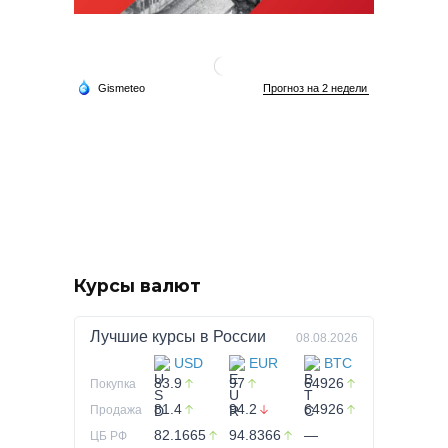
Курсы валют
Лучшие курсы в
России
08.08.2026
USD
EUR
BTC
83.9
97
64926
Покупка
81.4
94.2
64926
Продажа
82.1665
94.8366
—
ЦБ РФ