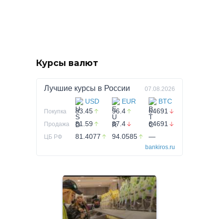
Курсы валют
Лучшие курсы в
России
07.08.2026
USD
EUR
BTC
83.45
96.4
64691
Покупка
81.59
87.4
64691
Продажа
81.4077
94.0585
—
ЦБ РФ
bankiros.ru