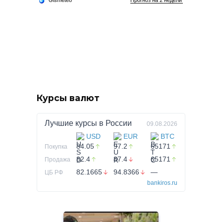
Курсы валют
Лучшие курсы в
России
09.08.2026
USD
EUR
BTC
84.05
97.2
65171
Покупка
82.4
87.4
65171
Продажа
82.1665
94.8366
—
ЦБ РФ
bankiros.ru