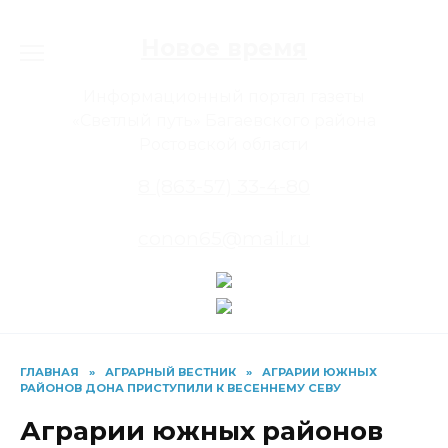
Перейти
к
Новое время
содержанию
Информационный портал газеты
«Светлый путь» Багаевского района
Ростовской области
8 (863-57) 33-4-80
conon65@mail.ru
ГЛАВНАЯ
»
АГРАРНЫЙ ВЕСТНИК
»
АГРАРИИ ЮЖНЫХ
РАЙОНОВ ДОНА ПРИСТУПИЛИ К ВЕСЕННЕМУ СЕВУ
Аграрии южных районов