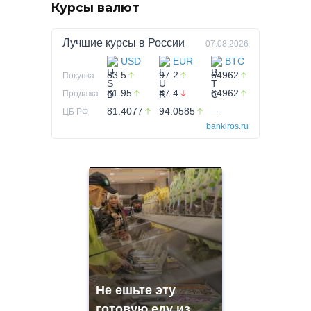
Курсы валют
Лучшие курсы в
России
07.08.2026
USD
EUR
BTC
83.5
97.2
64962
Покупка
81.95
87.4
64962
Продажа
81.4077
94.0585
—
ЦБ РФ
bankiros.ru
Не ешьте эту
готовую еду из