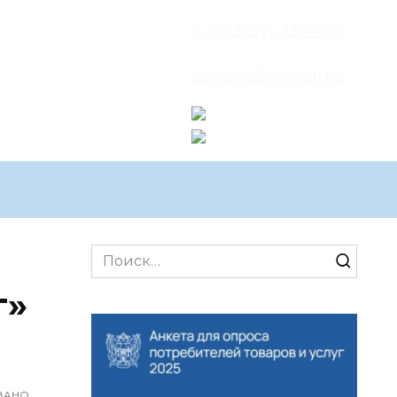
8 (863-57) 33-4-80
conon65@mail.ru
Search
for:
г»
ВАНО