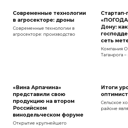
Современные технологии
Стартап-
в агросекторе: дроны
«ПОГОДА
Дону: ка
Современные технологии в
господде
агросекторе: производство
сеть мет
Компания О
Таганрога –
«Вина Арпачина»
Итоги ур
представили свою
оптимис
продукцию на втором
Сельское хо
Российском
районе явл
винодельческом форуме
Открытие крупнейшего