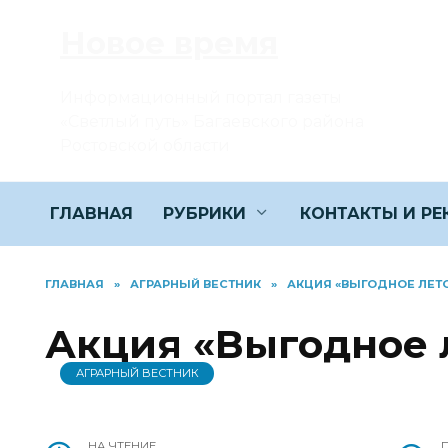
Перейти
Новое время
к
содержанию
Информационный портал газеты
«Светлый путь» Багаевского района
Ростовской области
ГЛАВНАЯ
РУБРИКИ
КОНТАКТЫ И Р
ГЛАВНАЯ
»
АГРАРНЫЙ ВЕСТНИК
»
АКЦИЯ «ВЫГОДНОЕ ЛЕТО
Акция «Выгодное 
АГРАРНЫЙ ВЕСТНИК
НА ЧТЕНИЕ