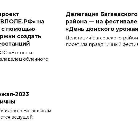
проект
Делегация Багаевского
ВПОЛЕ.РФ» на
района — на фестивале
к с помощью
«День донского урожая
ржки создать
Делегация Багаевского район
еостанций
посетила праздничный фести
ОО «Нотос» из
 владелец облачного
ожая-2023
тичны
зяйство в Багаевском
яется ведущей