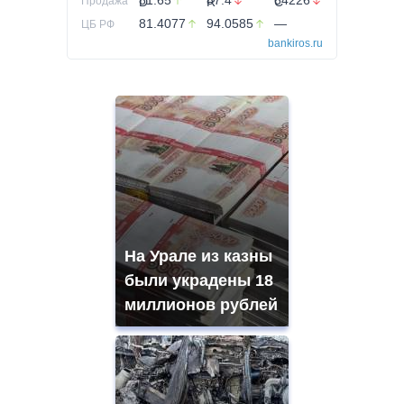
81.65
87.4
64226
Продажа
81.4077
94.0585
—
ЦБ РФ
bankiros.ru
На Урале из казны
были украдены 18
миллионов рублей