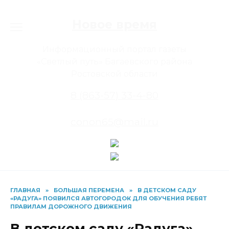
Перейти
к
Новое время
содержанию
Информационный портал газеты
«Светлый путь» Багаевского района
Ростовской области
8 (863-57) 33-4-80
conon65@mail.ru
ГЛАВНАЯ
»
БОЛЬШАЯ ПЕРЕМЕНА
»
В ДЕТСКОМ САДУ
«РАДУГА» ПОЯВИЛСЯ АВТОГОРОДОК ДЛЯ ОБУЧЕНИЯ РЕБЯТ
ПРАВИЛАМ ДОРОЖНОГО ДВИЖЕНИЯ
В детском саду «Радуга»