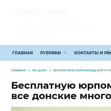
Перейти
Новое время
к
содержанию
Информационный портал газеты
«Светлый путь» Багаевского района
Ростовской области
ГЛАВНАЯ
РУБРИКИ
КОНТАКТЫ И Р
ГЛАВНАЯ
»
НА ДОНУ
»
БЕСПЛАТНУЮ ЮРПОМОЩЬ МОГУТ П
Бесплатную юрпом
все донские мног