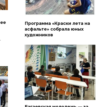
лее
Программа «Краски лета на
асфальте» собрала юных
художников
т
Багаевская молодежь — за