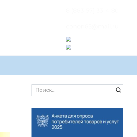
8 (863-57) 33-4-80
conon65@mail.ru
Search
for: