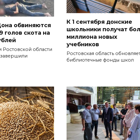
К 1 сентября донские
она обвиняются
школьники получат бо
9 голов скота на
миллиона новых
ублей
учебников
и Ростовской области
Ростовская область обновляе
 завершили
библиотечные фонды школ