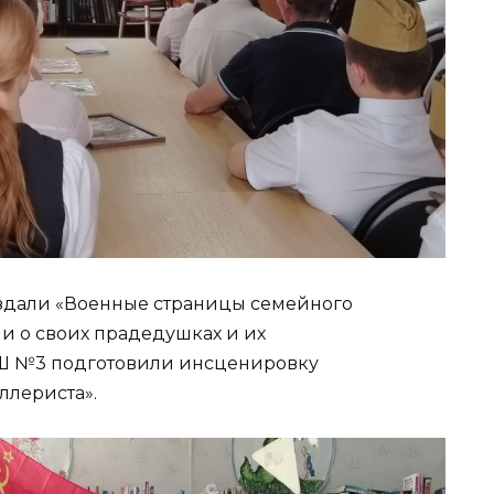
здали «Военные страницы семейного
ли о своих прадедушках и их
СОШ №3 подготовили инсценировку
ллериста».