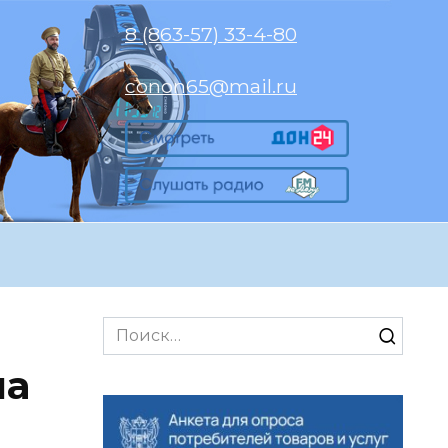
8 (863-57) 33-4-80
conon65@mail.ru
Search
for:
ла