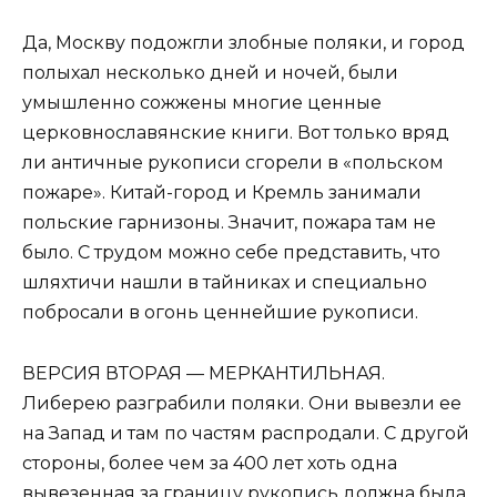
Да, Москву подожгли злобные поляки, и город
полыхал несколько дней и ночей, были
умышленно сожжены многие ценные
церковнославянские книги. Вот только вряд
ли античные рукописи сгорели в «польском
пожаре». Китай-город и Кремль занимали
польские гарнизоны. Значит, пожара там не
было. С трудом можно себе представить, что
шляхтичи нашли в тайниках и специально
побросали в огонь ценнейшие рукописи.
ВEРСИЯ ВТОРАЯ — МEРКАНТИЛЬНАЯ.
Либерею разграбили поляки. Они вывезли ее
на Запад и там по частям распродали. С другой
стороны, более чем за 400 лет хоть одна
вывезенная за границу рукопись должна была