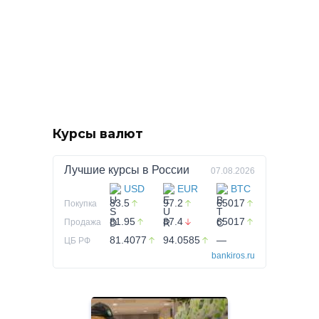
Курсы валют
Лучшие курсы в
России
07.08.2026
USD
EUR
BTC
83.5
97.2
65017
Покупка
81.95
87.4
65017
Продажа
81.4077
94.0585
—
ЦБ РФ
bankiros.ru