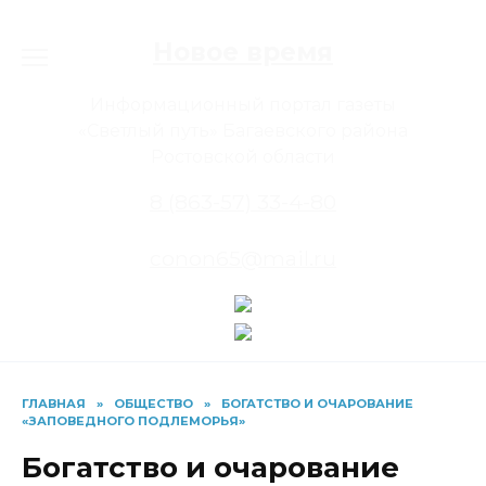
Перейти
к
Новое время
содержанию
Информационный портал газеты
«Светлый путь» Багаевского района
Ростовской области
8 (863-57) 33-4-80
conon65@mail.ru
ГЛАВНАЯ
»
ОБЩЕСТВО
»
БОГАТСТВО И ОЧАРОВАНИЕ
«ЗАПОВЕДНОГО ПОДЛЕМОРЬЯ»
Богатство и очарование