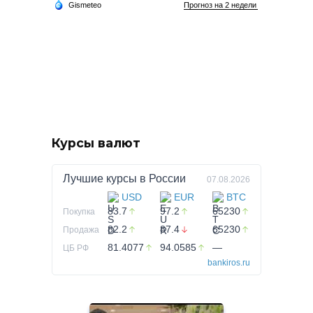
Курсы валют
Лучшие курсы в
России
07.08.2026
USD
EUR
BTC
83.7
97.2
65230
Покупка
82.2
87.4
65230
Продажа
81.4077
94.0585
—
ЦБ РФ
bankiros.ru