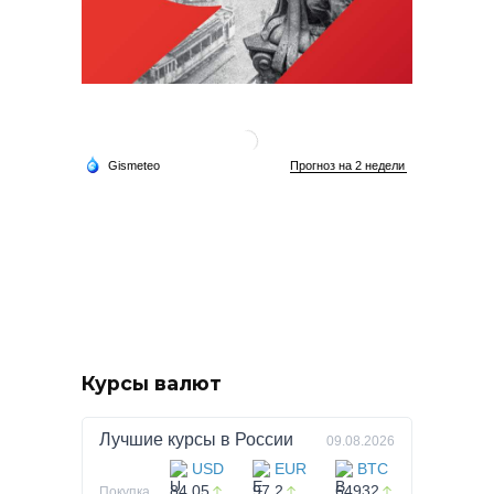
Курсы валют
Лучшие курсы в
России
09.08.2026
USD
EUR
BTC
84.05
97.2
64932
Покупка