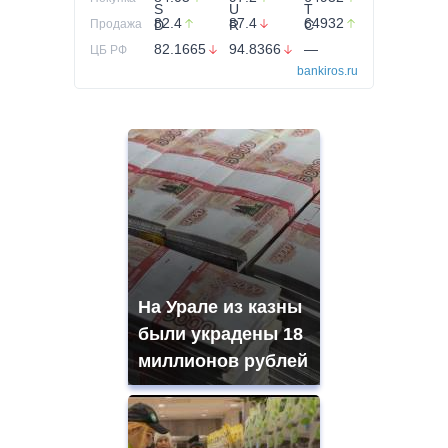
82.4
87.4
64932
Продажа
82.1665
94.8366
—
ЦБ РФ
bankiros.ru
На Урале из казны
были украдены 18
миллионов рублей