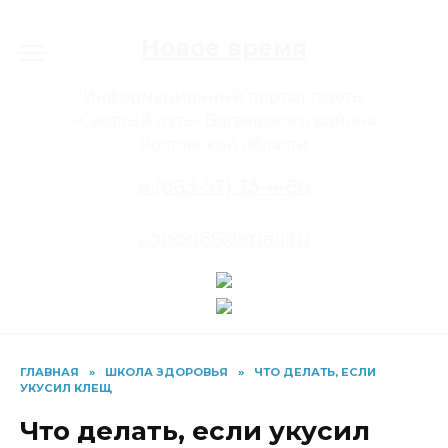
Перейти
к
Новое время
содержанию
Информационный портал газеты
«Светлый путь» Багаевского района
Ростовской области
8 (863-57) 33-4-80
conon65@mail.ru
ГЛАВНАЯ
»
ШКОЛА ЗДОРОВЬЯ
»
ЧТО ДЕЛАТЬ, ЕСЛИ
УКУСИЛ КЛЕЩ
Что делать, если укусил