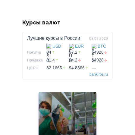
Курсы валют
Лучшие курсы в
России
08.08.2026
USD
EUR
BTC
84
97.2
64928
Покупка
81.4
94.2
64928
Продажа
82.1665
94.8366
—
ЦБ РФ
bankiros.ru