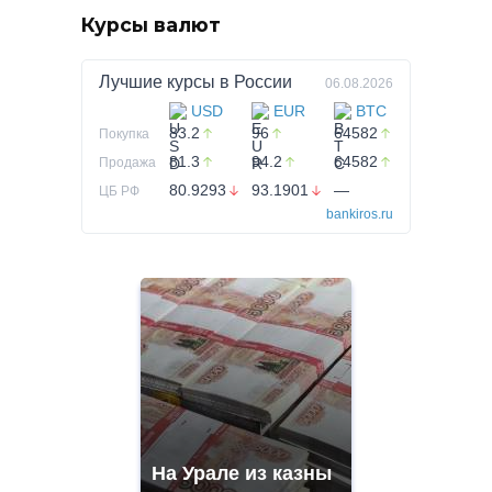
Курсы валют
Лучшие курсы в
России
06.08.2026
USD
EUR
BTC
83.2
96
64582
Покупка
81.3
94.2
64582
Продажа
80.9293
93.1901
—
ЦБ РФ
bankiros.ru
На Урале из казны