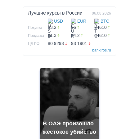
Лучшие курсы в
России
06.08.2026
USD
EUR
BTC
83.2
96
64610
Покупка
81.3
94.2
64610
Продажа
80.9293
93.1901
—
ЦБ РФ
bankiros.ru
В ОАЭ произошло
жестокое убийство