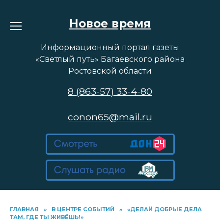
Перейти
к
Новое время
содержанию
Информационный портал газеты
«Светлый путь» Багаевского района
Ростовской области
8 (863-57) 33-4-80
conon65@mail.ru
ГЛАВНАЯ
»
В ЦЕНТРЕ СОБЫТИЙ
»
«ДЕЛАЙ ДОБРЫЕ ДЕЛА
ТАМ, ГДЕ ТЫ ЖИВЁШЬ!»