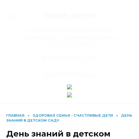
Перейти
к
Новое время
содержанию
Информационный портал газеты
«Светлый путь» Багаевского района
Ростовской области
8 (863-57) 33-4-80
conon65@mail.ru
ГЛАВНАЯ
»
ЗДОРОВАЯ СЕМЬЯ - СЧАСТЛИВЫЕ ДЕТИ
»
ДЕНЬ
ЗНАНИЙ В ДЕТСКОМ САДУ
День знаний в детском