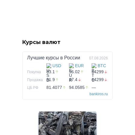
Курсы валют
Лучшие курсы в
России
07.08.2026
USD
EUR
BTC
83.1
96.02
64299
Покупка
81.9
87.4
64299
Продажа
81.4077
94.0585
—
ЦБ РФ
bankiros.ru