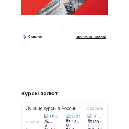
Курсы валют
Лучшие курсы в
России
10.08.2026
USD
EUR
BTC
84
97.13
65159
Покупка