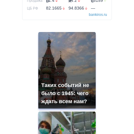
81.4
94.2
65159
Продажа
82.1665
94.8366
—
ЦБ РФ
bankiros.ru
Таких событий не
было с 1945: чего
ждать всем нам?