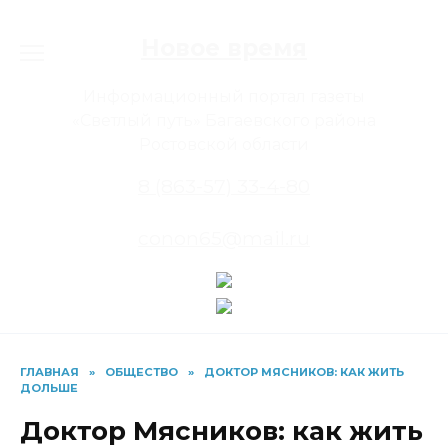
Перейти
к
Новое время
содержанию
Информационный портал газеты
«Светлый путь» Багаевского района
Ростовской области
8 (863-57) 33-4-80
conon65@mail.ru
ГЛАВНАЯ
»
ОБЩЕСТВО
»
ДОКТОР МЯСНИКОВ: КАК ЖИТЬ
ДОЛЬШЕ
Доктор Мясников: как жить