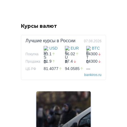
Курсы валют
Лучшие курсы в
России
07.08.2026
USD
EUR
BTC
83.1
96.02
64300
Покупка
81.9
87.4
64300
Продажа
81.4077
94.0585
—
ЦБ РФ
bankiros.ru