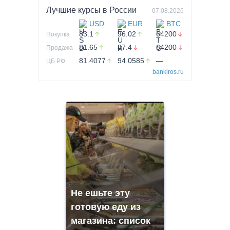
Лучшие курсы в
России
07.08.2026
USD
EUR
BTC
83.1
96.02
64200
Покупка
81.65
87.4
64200
Продажа
81.4077
94.0585
—
ЦБ РФ
bankiros.ru
Не ешьте эту
готовую еду из
магазина: список