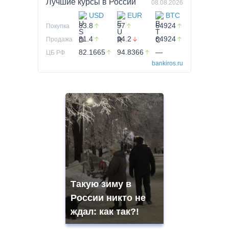
Лучшие курсы в
России
08.08.2026
USD
EUR
BTC
83.8
97
64924
Покупка
81.4
94.2
64924
Продажа
82.1665
94.8366
—
ЦБ РФ
bankiros.ru
Такую зиму в
России никто не
ждал: как так?!