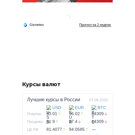
Курсы валют
Лучшие курсы в
России
07.08.2026
USD
EUR
BTC
83.01
96.02
64309
Покупка
81.9
87.4
64309
Продажа
81.4077
94.0585
—
ЦБ РФ