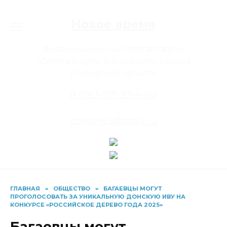
Перейти
к
Новое время
содержанию
Информационный портал газеты
«Светлый путь» Багаевского района
Ростовской области
8 (863-57) 33-4-80
conon65@mail.ru
ГЛАВНАЯ
»
ОБЩЕСТВО
»
БАГАЕВЦЫ МОГУТ
ПРОГОЛОСОВАТЬ ЗА УНИКАЛЬНУЮ ДОНСКУЮ ИВУ НА
КОНКУРСЕ «РОССИЙСКОЕ ДЕРЕВО ГОДА 2025»
Багаевцы могут