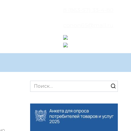
8 (863-57) 33-4-80
conon65@mail.ru
Search
for:
НО