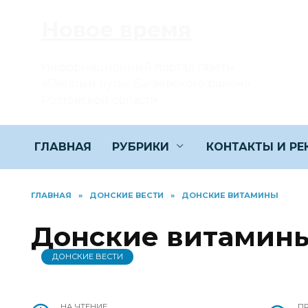
Перейти
Новое время
к
содержанию
Информационный портал газеты
«Светлый путь» Багаевского района
Ростовской области
ГЛАВНАЯ
РУБРИКИ
КОНТАКТЫ И Р
ГЛАВНАЯ
»
ДОНСКИЕ ВЕСТИ
»
ДОНСКИЕ ВИТАМИНЫ
Донские витамин
ДОНСКИЕ ВЕСТИ
НА ЧТЕНИЕ
П