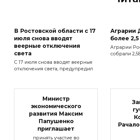
В Ростовской области с 17
Аграрии 
июля снова вводят
более 2,5
веерные отключения
Аграрии Ро
света
собрали 2,5
С 17 июля снова вводят веерные
отключения света, предупредил
Министр
За
экономического
гу
развития Максим
К
Папушенко
Рачало
приглашает
принять участие во