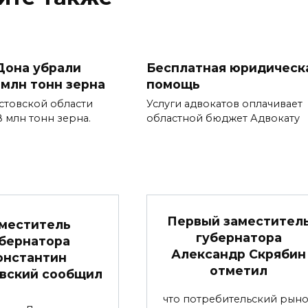
Дона убрали
Бесплатная юридическ
 млн тонн зерна
помощь
стовской области
Услуги адвокатов оплачивает
8 млн тонн зерна.
областной бюджет Адвокату
Первый заместител
меститель
губернатора
бернатора
Александр Скрябин
онстантин
отметил
вский сообщил
что потребительский рын