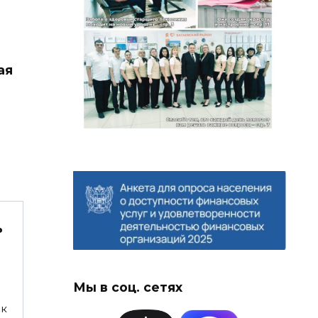
ая
ь
Мы в соц. сетях
ок