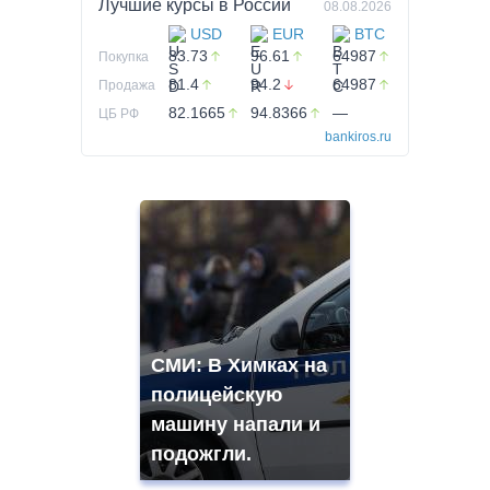
Лучшие курсы в
России
08.08.2026
USD
EUR
BTC
83.73
96.61
64987
Покупка
81.4
94.2
64987
Продажа
82.1665
94.8366
—
ЦБ РФ
bankiros.ru
СМИ: В Химках на
полицейскую
машину напали и
подожгли.