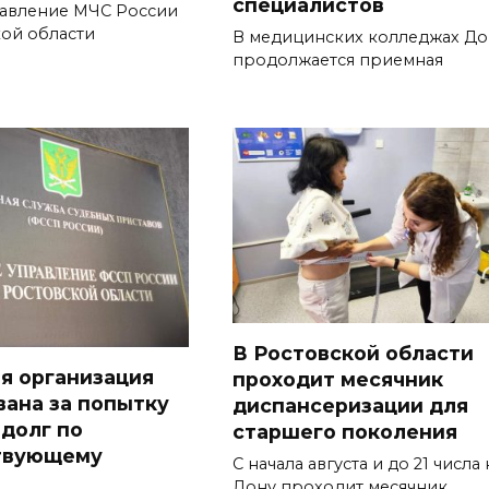
специалистов
равление МЧС России
кой области
В медицинских колледжах До
продолжается приемная
В Ростовской области
я организация
проходит месячник
ана за попытку
диспансеризации для
 долг по
старшего поколения
твующему
С начала августа и до 21 числа 
Дону проходит месячник