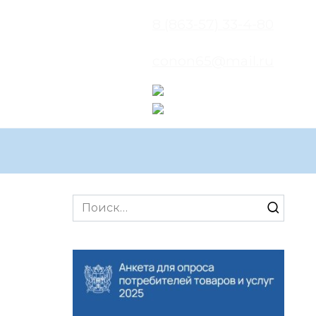
8 (863-57) 33-4-80
conon65@mail.ru
Search
for: