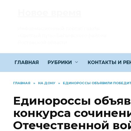
Перейти
Новое время
к
содержанию
Информационный портал газеты
«Светлый путь» Багаевского района
Ростовской области
ГЛАВНАЯ
РУБРИКИ
КОНТАКТЫ И Р
ГЛАВНАЯ
»
НА ДОНУ
»
ЕДИНОРОССЫ ОБЪЯВИЛИ ПОБЕДИТЕ
Единороссы объяв
конкурса сочинен
Отечественной во