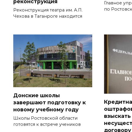
реконструкция
Главное уп
по Ростовс
Реконструкция театра им. А.П.
Чехова в Таганроге находится
Донские школы
Кредитна
завершают подготовку к
оштрафов
новому учебному году
взыскать
Школы Ростовской области
несущес
готовятся к встрече учеников
договору