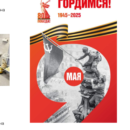
на
на