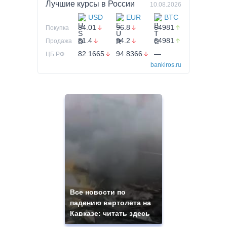
Лучшие курсы в
России
10.08.2026
USD
EUR
BTC
84.01
96.8
64981
Покупка
81.4
94.2
64981
Продажа
82.1665
94.8366
—
ЦБ РФ
bankiros.ru
Все новости по
падению вертолета на
Кавказе: читать здесь