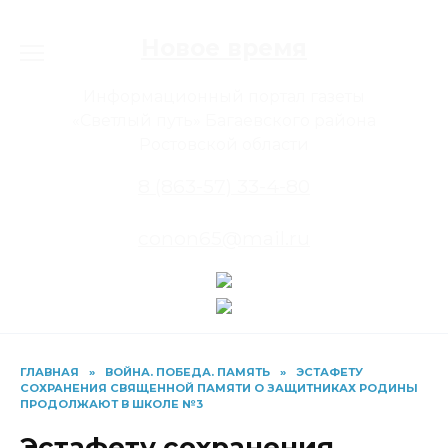
Перейти
к
Новое время
содержанию
Информационный портал газеты
«Светлый путь» Багаевского района
Ростовской области
8 (863-57) 33-4-80
conon65@mail.ru
ГЛАВНАЯ
»
ВОЙНА. ПОБЕДА. ПАМЯТЬ
»
ЭСТАФЕТУ
СОХРАНЕНИЯ СВЯЩЕННОЙ ПАМЯТИ О ЗАЩИТНИКАХ РОДИНЫ
ПРОДОЛЖАЮТ В ШКОЛЕ №3
Эстафету сохранения