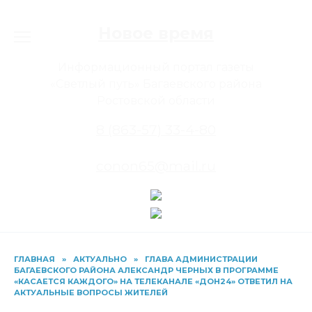
Перейти
к
Новое время
содержанию
Информационный портал газеты
«Светлый путь» Багаевского района
Ростовской области
8 (863-57) 33-4-80
conon65@mail.ru
ГЛАВНАЯ
»
АКТУАЛЬНО
»
ГЛАВА АДМИНИСТРАЦИИ
БАГАЕВСКОГО РАЙОНА АЛЕКСАНДР ЧЕРНЫХ В ПРОГРАММЕ
«КАСАЕТСЯ КАЖДОГО» НА ТЕЛЕКАНАЛЕ «ДОН24» ОТВЕТИЛ НА
АКТУАЛЬНЫЕ ВОПРОСЫ ЖИТЕЛЕЙ