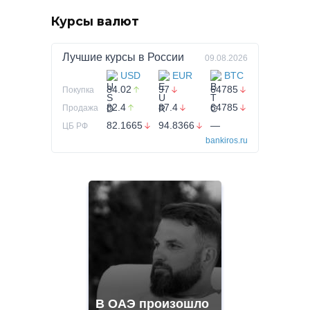
Курсы валют
Лучшие курсы в
России
09.08.2026
USD
EUR
BTC
84.02
97
64785
Покупка
82.4
87.4
64785
Продажа
82.1665
94.8366
—
ЦБ РФ
bankiros.ru
В ОАЭ произошло