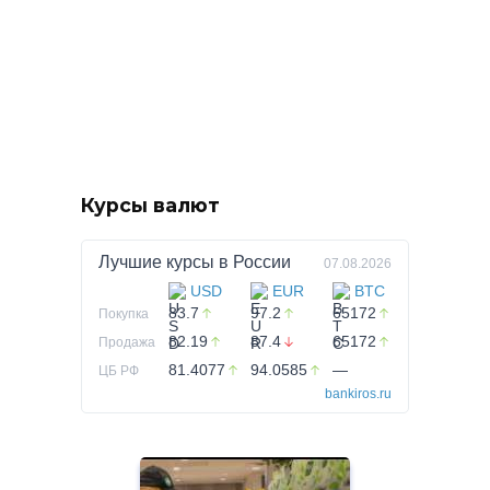
Курсы валют
Лучшие курсы в
России
07.08.2026
USD
EUR
BTC
83.7
97.2
65172
Покупка
82.19
87.4
65172
Продажа
81.4077
94.0585
—
ЦБ РФ
bankiros.ru