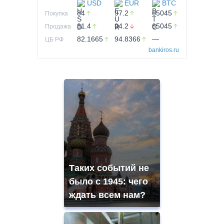
USD
EUR
BTC
84
97.2
65045
Покупка
81.4
94.2
65045
Продажа
82.1665
94.8366
—
ЦБ РФ
bankiros.ru
Таких событий не
было с 1945: чего
ждать всем нам?