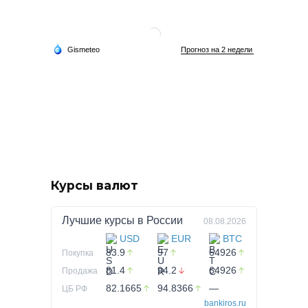
Курсы валют
Лучшие курсы в
России
08.08.2026
USD
EUR
BTC
83.9
97
64926
Покупка
81.4
94.2
64926
Продажа
82.1665
94.8366
—
ЦБ РФ
bankiros.ru