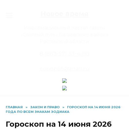
Перейти
к
Новое время
содержанию
Информационный портал газеты
«Светлый путь» Багаевского района
Ростовской области
8 (863-57) 33-4-80
conon65@mail.ru
ГЛАВНАЯ
»
ЗАКОН И ПРАВО
»
ГОРОСКОП НА 14 ИЮНЯ 2026
ГОДА ПО ВСЕМ ЗНАКАМ ЗОДИАКА
Гороскоп на 14 июня 2026