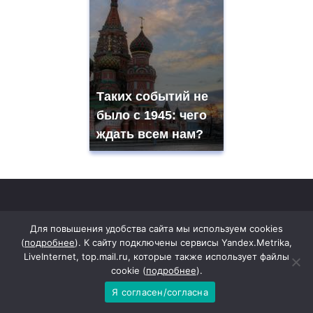
Таких событий не
было с 1945: чего
ждать всем нам?
Контакты и реквизиты
Для повышения удобства сайта мы используем cookies
(
подробнее
). К сайту подключены сервисы Yandex.Metrika,
LiveInternet, top.mail.ru, которые также использует файлы
Сетевое издание "Новое время"
cookie (
подробнее
).
Учредители ООО «Редакция газеты «Светлый путь»
Я согласен/согласна
Юридический и фактический адрес: 346610,
Ростовская область, Багаевский район, ст.