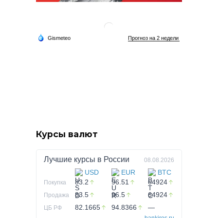
Курсы валют
Лучшие курсы в
России
08.08.2026
USD
EUR
BTC
83.2
96.51
64924
Покупка
83.5
96.5
64924
Продажа
82.1665
94.8366
—
ЦБ РФ
bankiros.ru