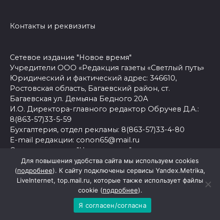
Контакты и реквизиты
Сетевое издание "Новое время"
Учредители ООО «Редакция газеты «Светлый путь»
Юридический и фактический адрес: 346610,
Ростовская область, Багаевский район, ст.
Багаевская ул. Демьяна Бедного 20А
И.О. Директора-главного редактор Обручев Д.А.:
8(863-57)33-5-59
Бухгалтерия, отдел рекламы: 8(863-57)33-4-80
E-mail редакции: conon65@mail.ru
Сетевое издание "Новое время" зарегистрировано
Федеральной службой по надзору в сфере связи,
Для повышения удобства сайта мы используем cookies
(
подробнее
). К сайту подключены сервисы Yandex.Metrika,
информационных технологий и массовых
LiveInternet, top.mail.ru, которые также использует файлы
коммуникаций.
cookie (
подробнее
).
Регистрационный номер: серия Эл № ФС77-81544 от
03 августа 2021 г.
Я согласен/согласна
16+ Все права защищены. Копирование и