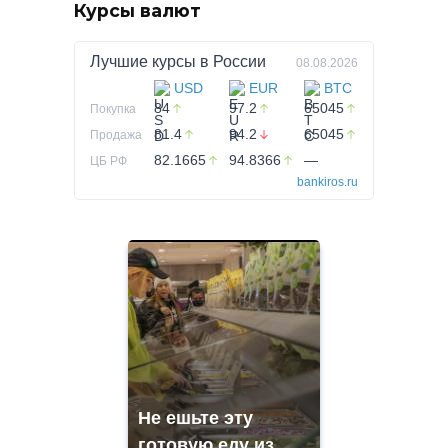
Курсы валют
Лучшие курсы в
России
08.08.2026
USD
EUR
BTC
84
97.2
65045
Покупка
81.4
94.2
65045
Продажа
82.1665
94.8366
—
ЦБ РФ
bankiros.ru
Не ешьте эту
готовую еду из