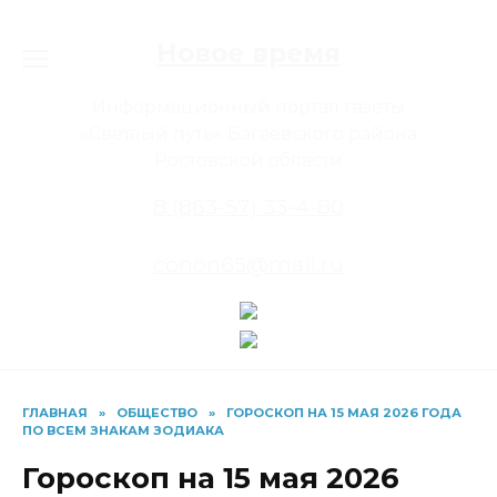
Перейти
к
Новое время
содержанию
Информационный портал газеты
«Светлый путь» Багаевского района
Ростовской области
8 (863-57) 33-4-80
conon65@mail.ru
ГЛАВНАЯ
»
ОБЩЕСТВО
»
ГОРОСКОП НА 15 МАЯ 2026 ГОДА
ПО ВСЕМ ЗНАКАМ ЗОДИАКА
Гороскоп на 15 мая 2026