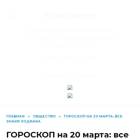
Перейти
к
Новое время
содержанию
Информационный портал газеты
«Светлый путь» Багаевского района
Ростовской области
8 (863-57) 33-4-80
conon65@mail.ru
ГЛАВНАЯ
»
ОБЩЕСТВО
»
ГОРОСКОП НА 20 МАРТА: ВСЕ
ЗНАКИ ЗОДИАКА
ГОРОСКОП на 20 марта: все