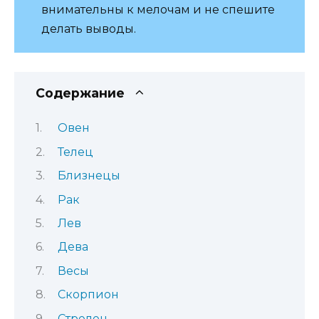
внимательны к мелочам и не спешите
делать выводы.
Содержание
Овен
Телец
Близнецы
Рак
Лев
Дева
Весы
Скорпион
Стрелец