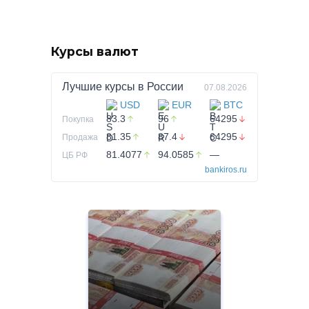
Курсы валют
Лучшие курсы в
России
07.08.2026
USD
EUR
BTC
83.3
96
64295
Покупка
81.35
87.4
64295
Продажа
81.4077
94.0585
—
ЦБ РФ
bankiros.ru