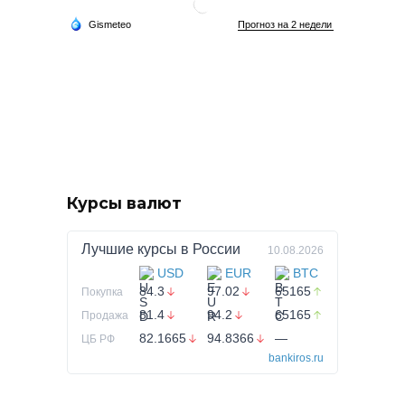
Курсы валют
Лучшие курсы в
России
10.08.2026
USD
EUR
BTC
84.3
97.02
65165
Покупка
81.4
94.2
65165
Продажа
82.1665
94.8366
—
ЦБ РФ
bankiros.ru