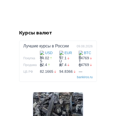
Курсы валют
Лучшие курсы в
России
09.08.2026
USD
EUR
BTC
84.02
97.1
64769
Покупка
82.4
87.4
64769
Продажа
82.1665
94.8366
—
ЦБ РФ
bankiros.ru