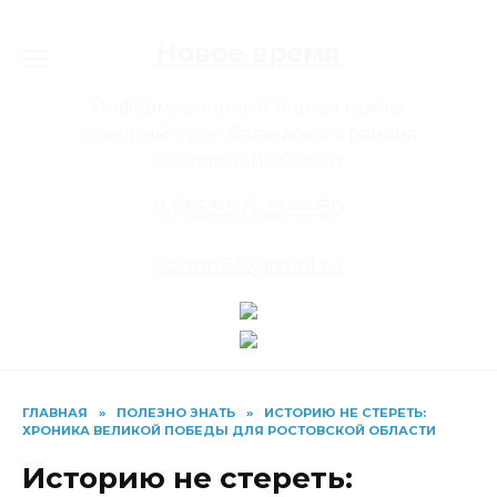
Перейти
к
Новое время
содержанию
Информационный портал газеты
«Светлый путь» Багаевского района
Ростовской области
8 (863-57) 33-4-80
conon65@mail.ru
ГЛАВНАЯ
»
ПОЛЕЗНО ЗНАТЬ
»
ИСТОРИЮ НЕ СТЕРЕТЬ:
ХРОНИКА ВЕЛИКОЙ ПОБЕДЫ ДЛЯ РОСТОВСКОЙ ОБЛАСТИ
Историю не стереть: