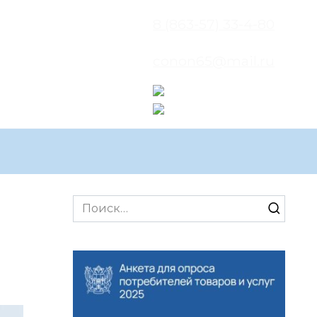
8 (863-57) 33-4-80
conon65@mail.ru
Search
for: