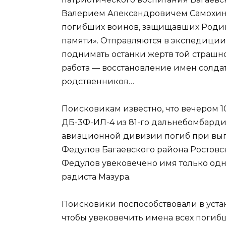
Валерием Александровичем Самохин
погибших воинов, защищавших Родину
памяти». Отправляются в экспедици
поднимать останки жертв той страшно
работа — восстановление имен солда
родственников…
Поисковикам известно, что вечером 
ДБ-3Ф-ИЛ-4 из 81-го дальнебомбарди
авиационной дивизии погиб при вып
Федулов Багаевского района Ростовск
Федулов увековечено имя только одн
радиста Мазура.
Поисковики поспособствовали в уст
чтобы увековечить имена всех погибш