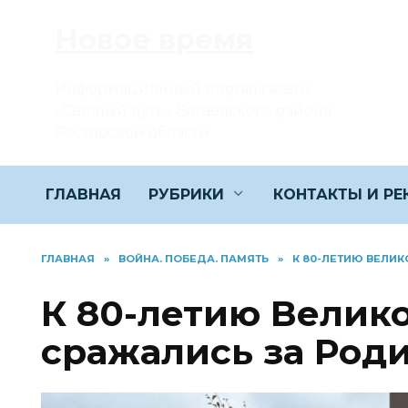
Перейти
Новое время
к
содержанию
Информационный портал газеты
«Светлый путь» Багаевского района
Ростовской области
ГЛАВНАЯ
РУБРИКИ
КОНТАКТЫ И Р
ГЛАВНАЯ
»
ВОЙНА. ПОБЕДА. ПАМЯТЬ
»
К 80-ЛЕТИЮ ВЕЛИ
К 80-летию Велик
сражались за Род