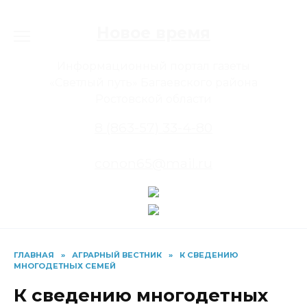
Перейти
к
Новое время
содержанию
Информационный портал газеты
«Светлый путь» Багаевского района
Ростовской области
8 (863-57) 33-4-80
conon65@mail.ru
ГЛАВНАЯ
»
АГРАРНЫЙ ВЕСТНИК
»
К СВЕДЕНИЮ
МНОГОДЕТНЫХ СЕМЕЙ
К сведению многодетных