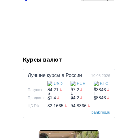
Курсы валют
Лучшие курсы в
России
10.08.2026
USD
EUR
BTC
84.21
97.2
63846
Покупка
81.4
94.2
63846
Продажа
82.1665
94.8366
—
ЦБ РФ
bankiros.ru