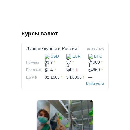
Курсы валют
Лучшие курсы в
России
08.08.2026
USD
EUR
BTC
83.7
97
64969
Покупка
81.4
94.2
64969
Продажа
82.1665
94.8366
—
ЦБ РФ
bankiros.ru