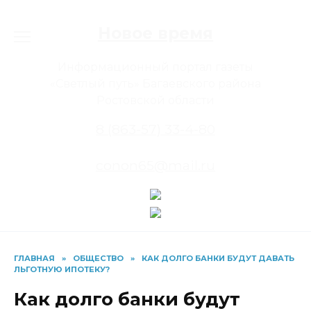
Перейти
к
Новое время
содержанию
Информационный портал газеты
«Светлый путь» Багаевского района
Ростовской области
8 (863-57) 33-4-80
conon65@mail.ru
ГЛАВНАЯ
»
ОБЩЕСТВО
»
КАК ДОЛГО БАНКИ БУДУТ ДАВАТЬ
ЛЬГОТНУЮ ИПОТЕКУ?
Как долго банки будут