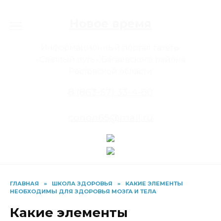
Перейти
к
Новое время
содержанию
Информационный портал газеты
«Светлый путь» Багаевского района
Ростовской области
8 (863-57) 33-4-80
conon65@mail.ru
ГЛАВНАЯ
»
ШКОЛА ЗДОРОВЬЯ
»
КАКИЕ ЭЛЕМЕНТЫ
НЕОБХОДИМЫ ДЛЯ ЗДОРОВЬЯ МОЗГА И ТЕЛА
Какие элементы