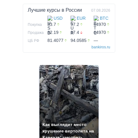
Лучшие курсы в
России
07.08.2026
USD
EUR
BTC
83.7
97.2
64970
Покупка
82.19
87.4
64970
Продажа
81.4077
94.0585
—
ЦБ РФ
bankiros.ru
Как выглядит место
крушение вертолета на
Кавказе: смотреть