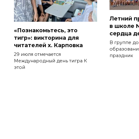
Летний п
в школе 
«Познакомьтесь, это
сердца д
тигр»: викторина для
В группе д
читателей х. Карповка
образован
29 июля отмечается
праздник
Международный день тигра К
этой