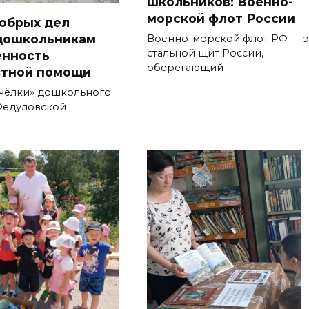
школьников: Военно-
морской флот России
обрых дел
дошкольникам
Военно-морской флот РФ — э
стальной щит России,
енность
оберегающий
стной помощи
Пчёлки» дошкольного
Федуловской