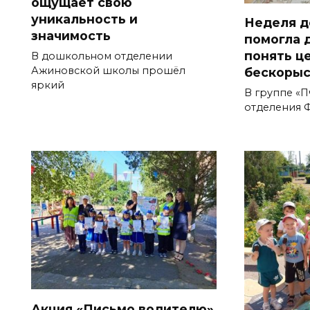
ощущает свою
уникальность и
Неделя д
значимость
помогла 
понять ц
В дошкольном отделении
Ажиновской школы прошёл
бескоры
яркий
В группе «
отделения 
Акция «Письмо водителю»