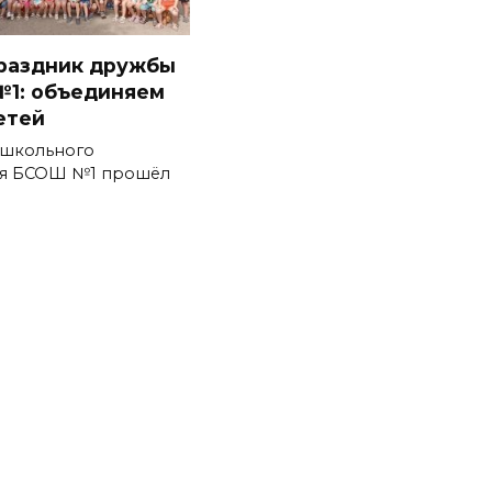
раздник дружбы
№1: объединяем
етей
ошкольного
ия БСОШ №1 прошёл