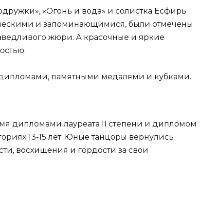
дружки», «Огонь и вода» и солистка Есфирь
рческими и запоминающимися, были отмечены
аведливого жюри. А красочные и яркие
остью.
 дипломами, памятными медалями и кубками.
мя дипломами лауреата II степени и дипломом
егориях 13-15 лет. Юные танцоры вернулись
ти, восхищения и гордости за свои