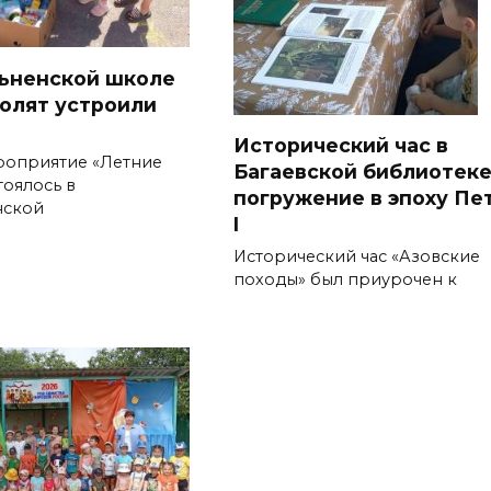
ьненской школе
олят устроили
Исторический час в
роприятие «Летние
Багаевской библиотеке
тоялось в
погружение в эпоху Пе
нской
I
Исторический час «Азовские
походы» был приурочен к