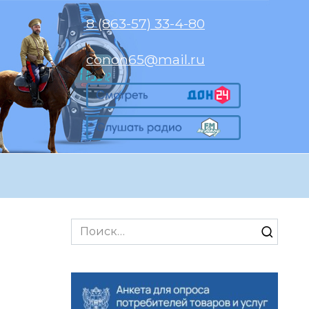
8 (863-57) 33-4-80
conon65@mail.ru
Search
for: