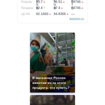
83.7
96.51
64746
Покупка
82.4
87.4
64746
Продажа
82.1665
94.8366
—
ЦБ РФ
bankiros.ru
В магазинах России
ажиотаж из-за этого
продукта: что купить?