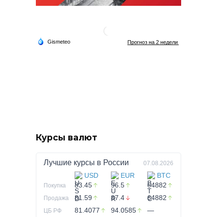
Курсы валют
Лучшие курсы в
России
07.08.2026
USD
EUR
BTC
83.45
96.5
64882
Покупка
81.59
87.4
64882
Продажа
81.4077
94.0585
—
ЦБ РФ