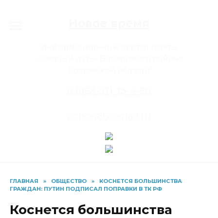
Перейти
к
Новое время
содержанию
Информационный портал газеты
«Светлый путь» Багаевского района
Ростовской области
8 (863-57) 33-4-80
conon65@mail.ru
ГЛАВНАЯ
»
ОБЩЕСТВО
»
КОСНЕТСЯ БОЛЬШИНСТВА
ГРАЖДАН: ПУТИН ПОДПИСАЛ ПОПРАВКИ В ТК РФ
Коснется большинства