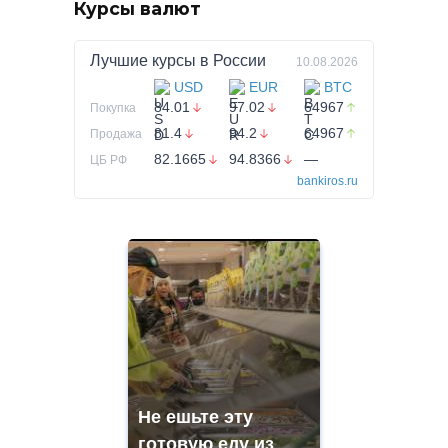
Курсы валют
Лучшие курсы в
России
10.08.2026
USD
EUR
BTC
84.01
97.02
64967
Покупка
81.4
94.2
64967
Продажа
82.1665
94.8366
—
ЦБ РФ
bankiros.ru
Не ешьте эту
готовую еду из