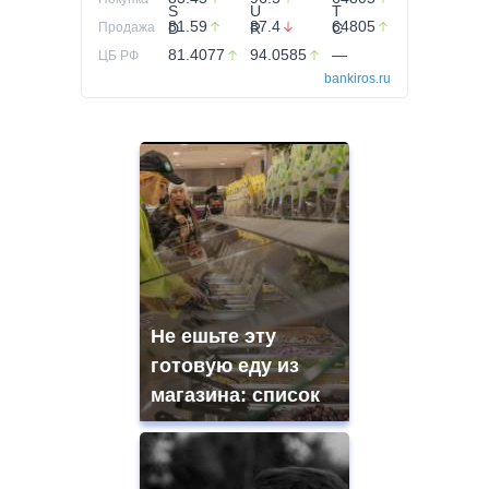
81.59
87.4
64805
Продажа
81.4077
94.0585
—
ЦБ РФ
bankiros.ru
Не ешьте эту
готовую еду из
магазина: список