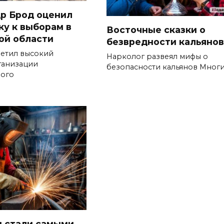
р Брод оценил
ку к выборам в
Восточные сказки о
ой области
безвредности кальянов
метил высокий
Нарколог развеял мифы о
ганизации
безопасности кальянов Мног
ого
 стали самыми