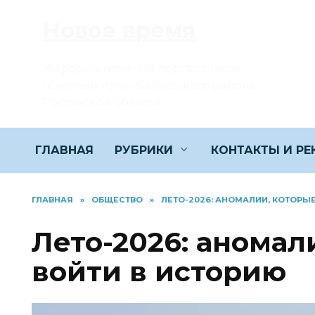
Перейти
Новое время
к
содержанию
Информационный портал газеты
«Светлый путь» Багаевского района
Ростовской области
ГЛАВНАЯ
РУБРИКИ
КОНТАКТЫ И Р
ГЛАВНАЯ
»
ОБЩЕСТВО
»
ЛЕТО-2026: АНОМАЛИИ, КОТОРЫ
Лето-2026: аномал
войти в историю