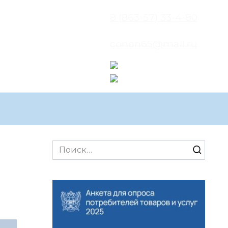
8 (863-57) 33-4-80
conon65@mail.ru
Search
for: