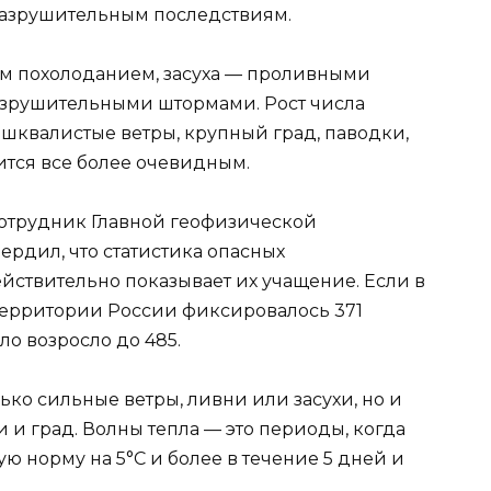
 разрушительным последствиям.
им похолоданием, засуха — проливными
зрушительными штормами. Рост числа
 шквалистые ветры, крупный град, паводки,
ится все более очевидным.
отрудник Главной геофизической
рдил, что статистика опасных
ствительно показывает их учащение. Если в
 территории России фиксировалось 371
сло возросло до 485.
ько сильные ветры, ливни или засухи, но и
и и град. Волны тепла — это периоды, когда
 норму на 5°C и более в течение 5 дней и