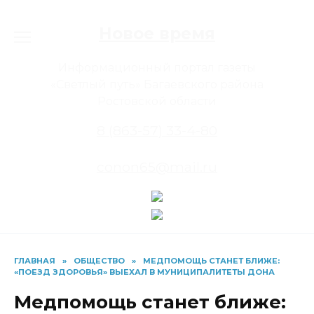
Перейти
к
Новое время
содержанию
Информационный портал газеты
«Светлый путь» Багаевского района
Ростовской области
8 (863-57) 33-4-80
conon65@mail.ru
ГЛАВНАЯ
»
ОБЩЕСТВО
»
МЕДПОМОЩЬ СТАНЕТ БЛИЖЕ:
«ПОЕЗД ЗДОРОВЬЯ» ВЫЕХАЛ В МУНИЦИПАЛИТЕТЫ ДОНА
Медпомощь станет ближе: