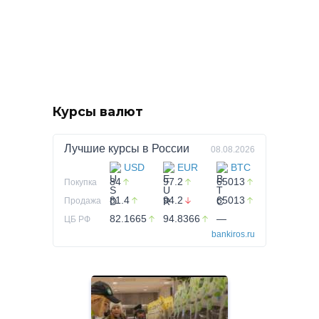
Курсы валют
Лучшие курсы в
России
08.08.2026
USD
EUR
BTC
84
97.2
65013
Покупка
81.4
94.2
65013
Продажа
82.1665
94.8366
—
ЦБ РФ
bankiros.ru