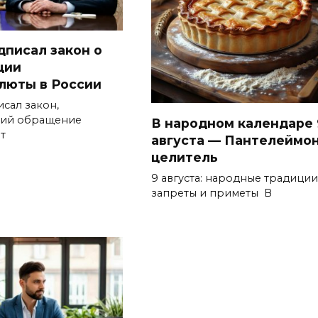
дписал закон о
ции
люты в России
сал закон,
щий обращение
В народном календаре 
т
августа — Пантелеймон
целитель
9 августа: народные традиции
запреты и приметы В