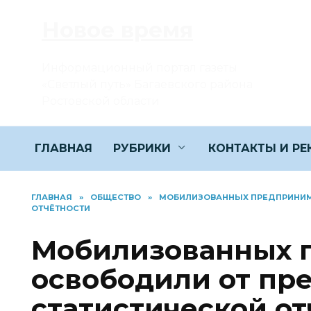
Перейти
Новое время
к
содержанию
Информационный портал газеты
«Светлый путь» Багаевского района
Ростовской области
ГЛАВНАЯ
РУБРИКИ
КОНТАКТЫ И Р
ГЛАВНАЯ
»
ОБЩЕСТВО
»
МОБИЛИЗОВАННЫХ ПРЕДПРИНИМ
ОТЧЁТНОСТИ
Мобилизованных 
освободили от пр
статистической от