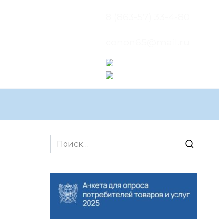
8 (863-57) 33-4-80
conon65@mail.ru
Search
for: