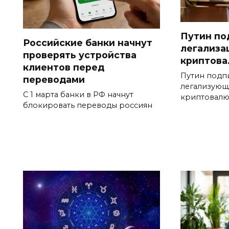
Путин по
Российские банки начнут
легализа
проверять устройства
криптова
клиентов перед
Путин подпи
переводами
легализую
С 1 марта банки в РФ начнут
криптовалю
блокировать переводы россиян